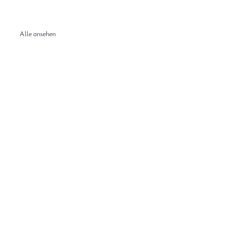
Alle ansehen
Ukraine
anna Veiler,