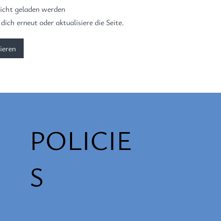
Name*, Sitz, Geschäftsjahr (1)
Lars Umanski, Lena Pr
icht geladen werden
JSUD ist die bundesweite
Staroselski, Julia Kildee
ich erneut oder aktualisiere die Seite.
retung jüdischer Studierender
fest , dass der...
junger jüdischer Erwachsener
ieren
POLICIE
S