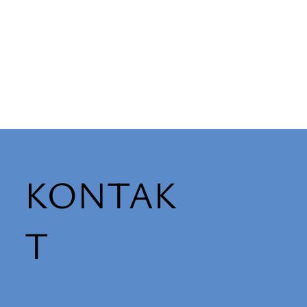
ytula, Anna
va Wir stellen
KONTAK
T