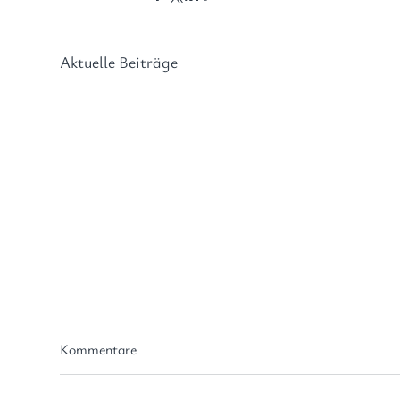
Aktuelle Beiträge
Forderungskatalog gegen
Sat
Kommentare
Antisemitismus an
Stu
Hochschulen
Deu